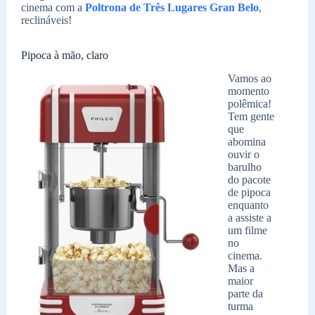
cinema com a
Poltrona de Três Lugares Gran Belo
,
reclináveis!
Pipoca à mão, claro
Vamos ao
momento
polêmica!
Tem gente
que
abomina
ouvir o
barulho
do pacote
de pipoca
enquanto
a assiste a
um filme
no
cinema.
Mas a
maior
parte da
turma