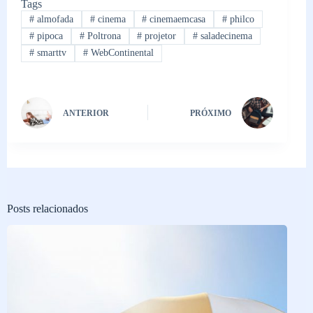
Tags
#
almofada
#
cinema
#
cinemaemcasa
#
philco
#
pipoca
#
Poltrona
#
projetor
#
saladecinema
#
smarttv
#
WebContinental
ANTERIOR
PRÓXIMO
Posts relacionados