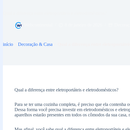
Qual a diferença entre eletroportáteis e eletrodomésticos?
Webcontinental
8 de janeiro de 2026
Decoraç
início
>
Decoração & Casa
>
Qual a diferença entre eletroportátei
Qual a diferença entre eletroportáteis e eletrodomésticos?
Para se ter uma cozinha completa, é preciso que ela contenha os
Dessa forma você precisa investir em eletrodomésticos e eletropor
aparelhos estarão presentes em todos os cômodos da sua casa, 
Mas afinal, você sabe qual a diferença entre eletroportáteis e e