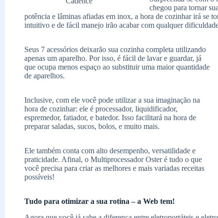
Cadence
chegou para tornar su
potência e lâminas afiadas em inox, a hora de cozinhar irá se to
intuitivo e de fácil manejo irão acabar com qualquer dificuld
Seus 7 acessórios deixarão sua cozinha completa utilizando
apenas um aparelho. Por isso, é fácil de lavar e guardar, já
que ocupa menos espaço ao substituir uma maior quantidade
de aparelhos.
Inclusive, com ele você pode utilizar a sua imaginação na
hora de cozinhar: ele é processador, liquidificador,
espremedor, fatiador, e batedor. Isso facilitará na hora de
preparar saladas, sucos, bolos, e muito mais.
Ele também conta com alto desempenho, versatilidade e
praticidade. Afinal, o Multiprocessador Oster é tudo o que
você precisa para criar as melhores e mais variadas receitas
possíveis!
Tudo para otimizar a sua rotina – a Web tem!
Agora que você já sabe a diferença entre eletroportáteis e eletr