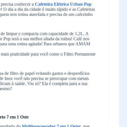
ê precisa conhecer a
Cafeteira Elétrica Urban Pop
e! O dia a dia da cidade é muito rápido e as Cafeteiras
quem tem rotina atarefada e precisa de um cafezinho
il de limpar e compacta com capacidade de 1,2L. A
an Pop será a sua melhor aliada da rotina! Café nos
para uma rotina agitada! Para urbanos que AMAM
i mais praticidade para você como o Filtro Permanente
a de filtro de papel evitando gastos e desperdícios
 de Inox você não precisa se preocupar com metais
iciais à saúde. Viu só? Ela é completa para a sua
 mesmo?
eto 7 em 1 Oste
resultado do
Multiprocessador 7 em 1 Oster
, que