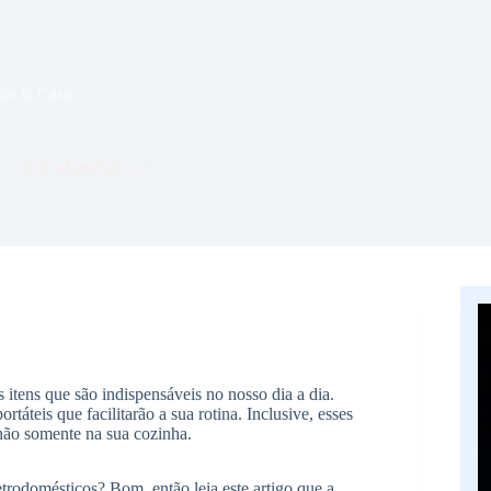
ão & Casa
s e eletrodomésticos?
 itens que são indispensáveis no nosso dia a dia.
táteis que facilitarão a sua rotina. Inclusive, esses
não somente na sua cozinha.
letrodomésticos? Bom, então leia este artigo que a