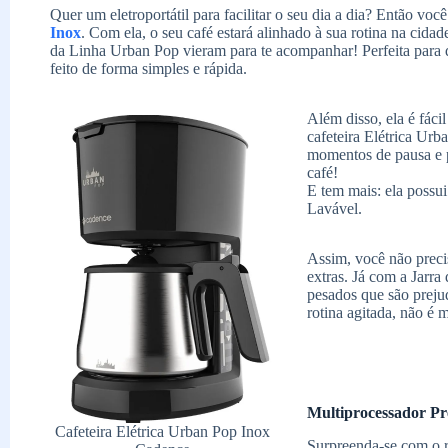
Quer um eletroportátil para facilitar o seu dia a dia? Então voc
Inox
. Com ela, o seu café estará alinhado à sua rotina na cidad
da Linha Urban Pop vieram para te acompanhar! Perfeita para 
feito de forma simples e rápida.
Além disso, ela é fác
cafeteira Elétrica Urb
momentos de pausa e 
café!
E tem mais: ela possu
Lavável.
Assim, você não precis
extras. Já com a Jarra
pesados que são prejud
rotina agitada, não é
Multiprocessador Pr
Cafeteira Elétrica Urban Pop Inox
Surpreenda-se com o 