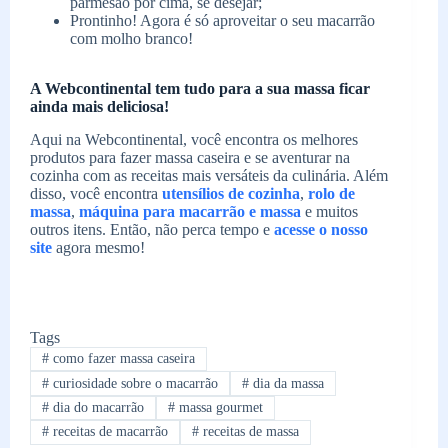
parmesão por cima, se desejar;
Prontinho! Agora é só aproveitar o seu macarrão
com molho branco!
A Webcontinental tem tudo para a sua massa ficar
ainda mais deliciosa!
Aqui na Webcontinental, você encontra os melhores
produtos para fazer massa caseira e se aventurar na
cozinha com as receitas mais versáteis da culinária. Além
disso, você encontra
utensílios de cozinha
,
rolo de
massa
,
máquina para macarrão e massa
e muitos
outros itens. Então, não perca tempo e
acesse o nosso
site
agora mesmo!
Tags
#
como fazer massa caseira
#
curiosidade sobre o macarrão
#
dia da massa
#
dia do macarrão
#
massa gourmet
#
receitas de macarrão
#
receitas de massa