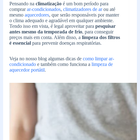
Pensando na
climatização
é um bom período para
comprar
ar-condicionados
,
climatizadores de ar
ou até
mesmo
aquecedores
, que serão responsáveis por manter
o clima adequado e agradável em qualquer ambiente.
Tendo isso em vista, é legal aproveitar para
pesquisar
antes mesmo da temporada de frio
, para conseguir
preços mais em conta. Além disso, a
limpeza dos filtros
é essencial
para prevenir doenças respiratórias.
Veja no nosso blog algumas dicas de
como limpar ar-
condicionado
e também como funciona a
limpeza de
aquecedor portátil
.