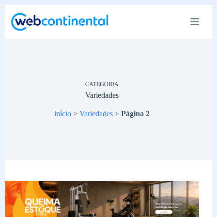
Pular
para
o
conteúdo
CATEGORIA
Variedades
início
>
Variedades
>
Página 2