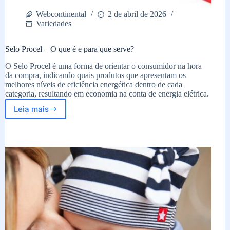
Webcontinental
2 de abril de 2026
Variedades
Selo Procel – O que é e para que serve?
O Selo Procel é uma forma de orientar o consumidor na hora
da compra, indicando quais produtos que apresentam os
melhores níveis de eficiência energética dentro de cada
categoria, resultando em economia na conta de energia elétrica.
Leia mais
Selo
Procel
–
O
que
é
e
para
que
serve?