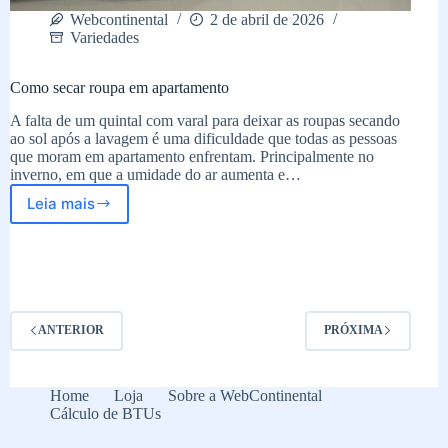
Webcontinental
2 de abril de 2026
Variedades
Como secar roupa em apartamento
A falta de um quintal com varal para deixar as roupas secando
ao sol após a lavagem é uma dificuldade que todas as pessoas
que moram em apartamento enfrentam. Principalmente no
inverno, em que a umidade do ar aumenta e…
Leia mais
Como
secar
roupa
em
apartamento
ANTERIOR
PRÓXIMA
Home
Loja
Sobre a WebContinental
Cálculo de BTUs