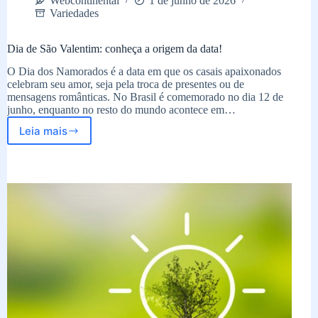
Webcontinental
1 de junho de 2026
Variedades
Dia de São Valentim: conheça a origem da data!
O Dia dos Namorados é a data em que os casais apaixonados
celebram seu amor, seja pela troca de presentes ou de
mensagens românticas. No Brasil é comemorado no dia 12 de
junho, enquanto no resto do mundo acontece em…
Leia mais
Dia
de
São
Valentim:
conheça
a
origem
da
data!