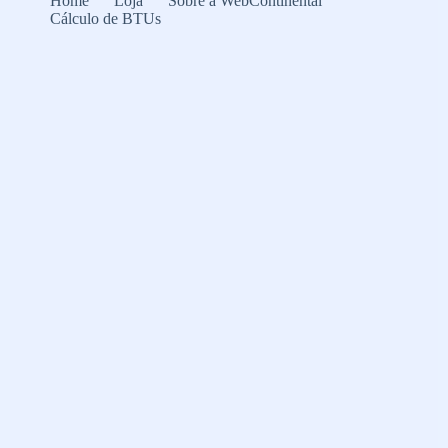
Home
Loja
Sobre a WebContinental
Cálculo de BTUs