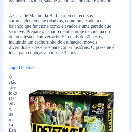
banheiro, cozinha, sala de jantar, sala de estar e armário.
A Casa de Malibu da Barbie oferece recursos
surpreendentemente criativos, como uma cadeira de
balanço que funciona como elevador e uma parede que
se move. Prepare o cenário de uma noite de cinema ou
de uma festa de aniversário! São mais de 30 peças,
incluindo um cachorrinho de estimação, móveis
divertidos e acessórios para contar histórias. O presente é
ideal para crianças a partir de 3 anos.
Jogo Detetive
O
clás
sico
jogo
Det
etiv
e,
da
mar
ca
Estr