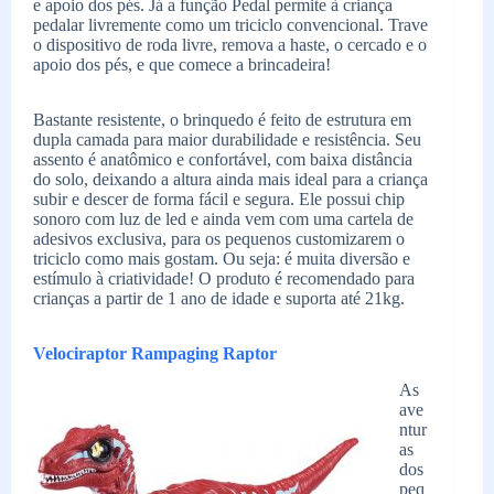
e apoio dos pés. Já a função Pedal permite à criança
pedalar livremente como um triciclo convencional. Trave
o dispositivo de roda livre, remova a haste, o cercado e o
apoio dos pés, e que comece a brincadeira!
Bastante resistente, o brinquedo é feito de estrutura em
dupla camada para maior durabilidade e resistência. Seu
assento é anatômico e confortável, com baixa distância
do solo, deixando a altura ainda mais ideal para a criança
subir e descer de forma fácil e segura. Ele possui chip
sonoro com luz de led e ainda vem com uma cartela de
adesivos exclusiva, para os pequenos customizarem o
triciclo como mais gostam. Ou seja: é muita diversão e
estímulo à criatividade! O produto é recomendado para
crianças a partir de 1 ano de idade e suporta até 21kg.
Velociraptor Rampaging Raptor
As
ave
ntur
as
dos
peq