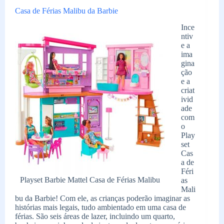
Casa de Férias Malibu da Barbie
Ince
ntiv
e a
ima
gina
ção
e a
criat
ivid
ade
com
o
Play
set
Cas
a de
Féri
Playset Barbie Mattel Casa de Férias Malibu
as
Mali
bu da Barbie! Com ele, as crianças poderão imaginar as
histórias mais legais, tudo ambientado em uma casa de
férias. São seis áreas de lazer, incluindo um quarto,