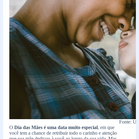
Fonte: Un
O
Dia das Mães é uma data muito especial
, em que
você tem a chance de retribuir todo o carinho e atenção
que sua mãe dedicou à você ao longo da sua vida. Mas