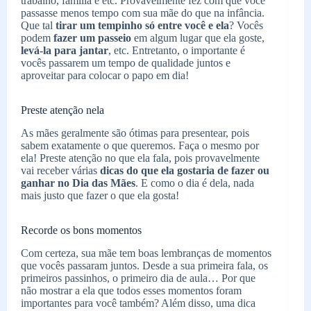
trabalho, família e etc. Provavelmente fez com que você
passasse menos tempo com sua mãe do que na infância.
Que tal
tirar um tempinho só entre você e ela
? Vocês
podem
fazer um passeio
em algum lugar que ela goste,
levá-la para jantar
, etc. Entretanto, o importante é
vocês passarem um tempo de qualidade juntos e
aproveitar para colocar o papo em dia!
Preste atenção nela
As mães geralmente são ótimas para presentear, pois
sabem exatamente o que queremos. Faça o mesmo por
ela! Preste atenção no que ela fala, pois provavelmente
vai receber várias
dicas do que ela gostaria de fazer ou
ganhar no Dia das Mães
. E como o dia é dela, nada
mais justo que fazer o que ela gosta!
Recorde os bons momentos
Com certeza, sua mãe tem boas lembranças de momentos
que vocês passaram juntos. Desde a sua primeira fala, os
primeiros passinhos, o primeiro dia de aula… Por que
não mostrar a ela que todos esses momentos foram
importantes para você também? Além disso, uma dica