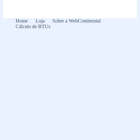
de
Presente
de
Natal:
Home
Loja
Sobre a WebContinental
confira
Cálculo de BTUs
as
melhores
categorias
para
acertar
no
presente