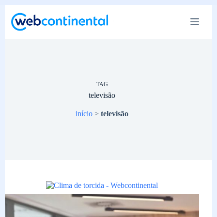
Pular
para
o
conteúdo
TAG
televisão
início
>
televisão