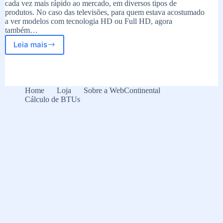
cada vez mais rápido ao mercado, em diversos tipos de
produtos. No caso das televisões, para quem estava acostumado
a ver modelos com tecnologia HD ou Full HD, agora
também…
Leia mais
Conheça
algumas
tecnologias
das
TV’s
Home
Loja
Sobre a WebContinental
Cálculo de BTUs