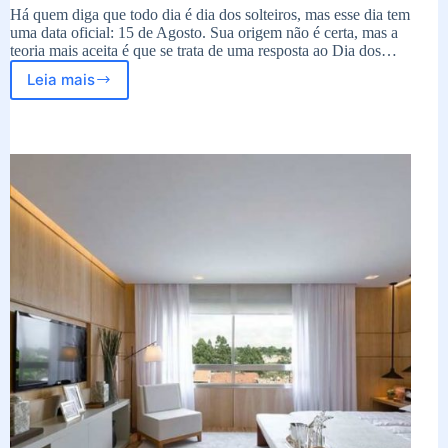
Há quem diga que todo dia é dia dos solteiros, mas esse dia tem
uma data oficial: 15 de Agosto. Sua origem não é certa, mas a
teoria mais aceita é que se trata de uma resposta ao Dia dos…
Leia mais
Dia
do
Solteiro:
Por
que
comemorar?