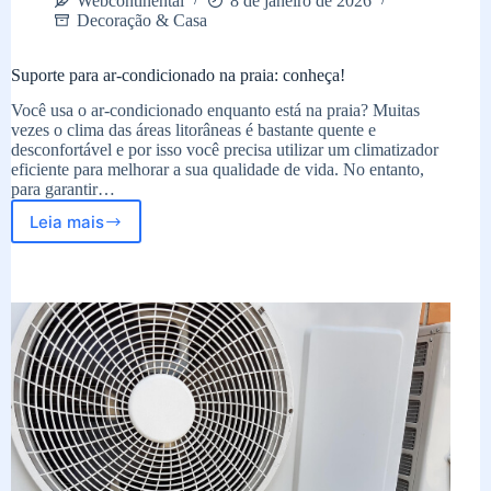
Webcontinental
8 de janeiro de 2026
Decoração & Casa
Suporte para ar-condicionado na praia: conheça!
Você usa o ar-condicionado enquanto está na praia? Muitas
vezes o clima das áreas litorâneas é bastante quente e
desconfortável e por isso você precisa utilizar um climatizador
eficiente para melhorar a sua qualidade de vida. No entanto,
para garantir…
Leia mais
Suporte
para
ar-
condicionado
na
praia:
conheça!