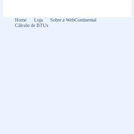
de
borracha
para
ar-
Home
Loja
Sobre a WebContinental
condicionado:
Cálculo de BTUs
conheça!