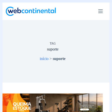
Pular
para
o
conteúdo
TAG
suporte
início
>
suporte