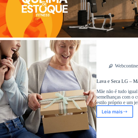
Webcontine
Lava e Seca LG – Mai
Mãe não é tudo igua
semelhanças com o c
estilo próprio e um j
Leia mais
Lava
e
Seca
LG
–