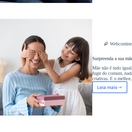
Mais
tecnologia
para
a
sua
mãe
Webcontine
Surpreenda a sua mãe
Mãe não é tudo igual
fugir do comum, nad
criativas. E o melho
Leia mais
Surpreend
a
sua
mãe
com
uma
receita
deliciosa