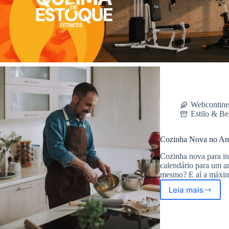
Webcontine
Estilo & Be
Cozinha Nova no An
Cozinha nova para in
calendário para um a
mesmo? E aí a máxi
Leia mais
Cozinha
Nova
no
Ano