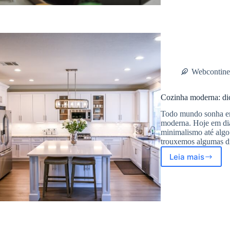
Novo?
Saiba
como
renovar
a
sua
Webcontine
Cozinha moderna: dic
Todo mundo sonha em
moderna. Hoje em dia 
minimalismo até algo
trouxemos algumas d
Leia mais
Cozinha
moderna:
dicas
para
montar
e
decorar