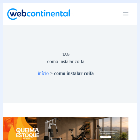
Pular
para
o
conteúdo
TAG
como instalar coifa
início
>
como instalar coifa