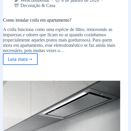
Webcontinental
8 de janeiro de 2026
Decoração & Casa
Como instalar coifa em apartamento?
A coifa funciona como uma espécie de filtro, removendo as
impurezas e odores que ficam no ar quando cozinhamos
(especialmente aqueles pratos mais gordurosos). Para quem
mora em apartamento, esse eletrodoméstico se faz ainda mais
necessário, pois muitas vezes o…
Leia mais
Como
instalar
coifa
em
apartamento?