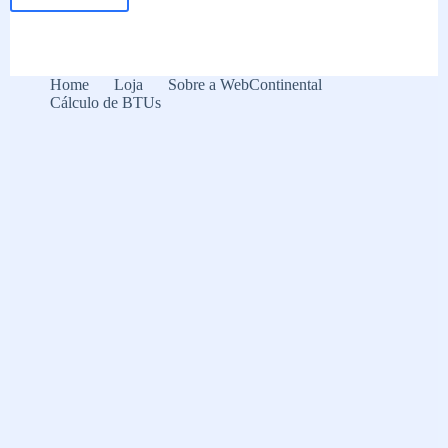
Coifa
de
embutir:
o
que
Home
Loja
Sobre a WebContinental
é
Cálculo de BTUs
e
como
funciona?