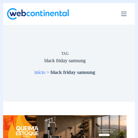
Pular
para
o
conteúdo
TAG
black friday samsung
início
>
black friday samsung