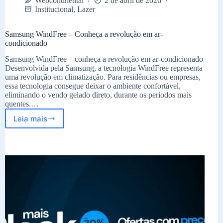
Webcontinental
2 de abril de 2026
Institucional
,
Lazer
Samsung WindFree – Conheça a revolução em ar-
condicionado
Samsung WindFree – conheça a revolução em ar-condicionado
Desenvolvida pela Samsung, a tecnologia WindFree representa
uma revolução em climatização. Para residências ou empresas,
essa tecnologia consegue deixar o ambiente confortável,
eliminando o vendo gelado direto, durante os períodos mais
quentes.…
Leia mais
Samsung
WindFree
–
Conheça
a
revolução
em
ar-
condicionado