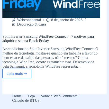
Webcontinental
8 de janeiro de 2026
Decoração & Casa
Split Inverter Samsung WindFree Connect – 7 motivos para
adquirir o seu na Black Friday
Ar-condicionado Split Inverter Samsung WindFree Connect O
melhor da tecnologia mostra-se quando ela trabalha a favor do
bem-estar e da saúde das pessoas, não é mesmo? Com a
tecnologia WindFree, ocorre exatamente isso. Desenvolvida
pela Samsung, a tecnologia WindFree representa…
Leia mais
Split
Inverter
Samsung
WindFree
Connect
Home
Loja
Sobre a WebContinental
–
Cálculo de BTUs
7
motivos