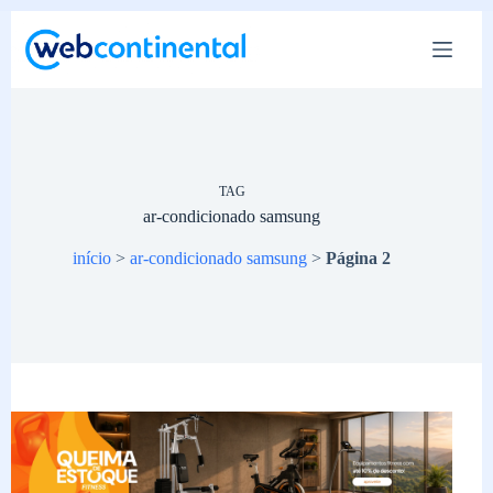
Pular
para
o
conteúdo
TAG
ar-condicionado samsung
início
>
ar-condicionado samsung
>
Página 2