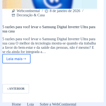
Webcontinental
8 de janeiro de 2026
Decoração & Casa
5 razões para você levar o Samsung Digital Inverter Ultra para
sua casa
5 razões para você levar o Samsung Digital Inverter Ultra para
sua casa O melhor da tecnologia mostra-se quando ela trabalha
a favor do bem-estar e da saúde das pessoas, não é mesmo? E
se ela ainda for integrada a…
Leia mais
5
razões
para
você
levar
o
Samsung
ANTERIOR
Digital
Inverter
Ultra
Home
Loja
Sobre a WebContinental
para