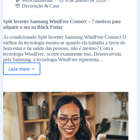
Webcontinental
8 de janeiro de 2026
Decoração & Casa
Split Inverter Samsung WindFree Connect – 7 motivos para
adquirir o seu na Black Friday
Ar-condicionado Split Inverter Samsung WindFree Connect O
melhor da tecnologia mostra-se quando ela trabalha a favor do
bem-estar e da saúde das pessoas, não é mesmo? Com a
tecnologia WindFree, ocorre exatamente isso. Desenvolvida
pela Samsung, a tecnologia WindFree representa…
Leia mais
Split
Inverter
Samsung
WindFree
Connect
–
7
motivos
para
adquirir
o
seu