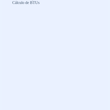
Cálculo de BTUs
sua
casa