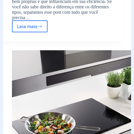
bem próprias e que influenciam em sua eficiência. Se
você não sabe direito a diferença entre os diferentes
tipos, separamos esse post com tudo que você
precisa…
Leia mais
Tipos
de
aquecedores
de
ambiente:
tudo
que
você
precisa
saber