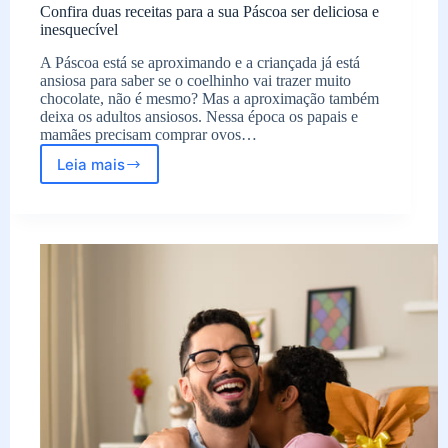
Confira duas receitas para a sua Páscoa ser deliciosa e
inesquecível
A Páscoa está se aproximando e a criançada já está
ansiosa para saber se o coelhinho vai trazer muito
chocolate, não é mesmo? Mas a aproximação também
deixa os adultos ansiosos. Nessa época os papais e
mamães precisam comprar ovos…
Leia mais
Confira
duas
receitas
para
a
sua
Páscoa
ser
deliciosa
e
inesquecível