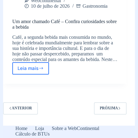
Webcontinental
10 de julho de 2026
Gastronomia
Um amor chamado Café – Confira curiosidades sobre
a bebida
Café, a segunda bebida mais consumida no mundo,
hoje é celebrada mundialmente para lembrar sobre a
sua história e importância cultural. E para o dia de
hoje não passar despercebido, preparamos um
conteúdo especial para os amantes da bebida. Neste…
Leia mais
Um
amor
chamado
Café
–
Confira
curiosidades
ANTERIOR
PRÓXIMA
sobre
a
bebida
Home
Loja
Sobre a WebContinental
Cálculo de BTUs