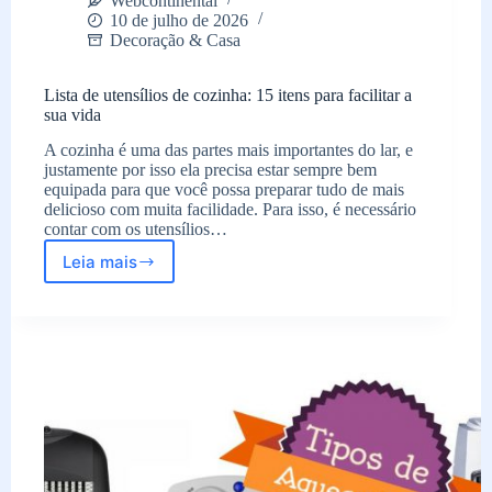
Webcontinental
10 de julho de 2026
Decoração & Casa
Lista de utensílios de cozinha: 15 itens para facilitar a
sua vida
A cozinha é uma das partes mais importantes do lar, e
justamente por isso ela precisa estar sempre bem
equipada para que você possa preparar tudo de mais
delicioso com muita facilidade. Para isso, é necessário
contar com os utensílios…
Leia mais
Lista
de
utensílios
de
cozinha:
15
itens
para
facilitar
a
sua