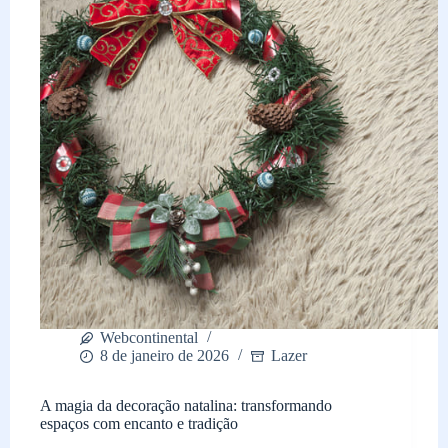
melhor
escolha
para
a
sua
cozinha
Webcontinental
8 de janeiro de 2026
Lazer
A magia da decoração natalina: transformando
espaços com encanto e tradição