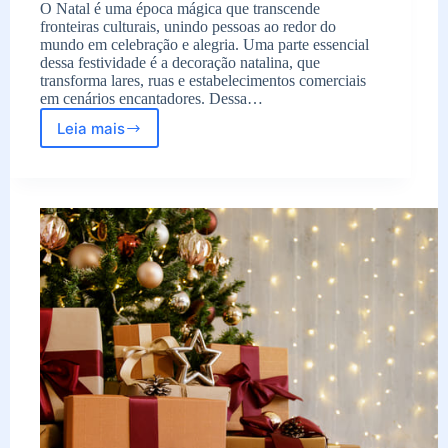
O Natal é uma época mágica que transcende
fronteiras culturais, unindo pessoas ao redor do
mundo em celebração e alegria. Uma parte essencial
dessa festividade é a decoração natalina, que
transforma lares, ruas e estabelecimentos comerciais
em cenários encantadores. Dessa…
Leia mais
A
magia
da
decoração
natalina:
transformando
espaços
com
encanto
e
tradição