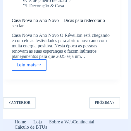
8 de janeiro de 2026
Decoração & Casa
Casa Nova no Ano Novo – Dicas para redecorar o
seu lar
Casa Nova no Ano Novo O Réveillon está chegando
e com ele as festividades para abrir o novo ano com
muita energia positiva. Nesta época as pessoas
renovam as suas esperanças e fazem inúmeros
planejamentos para que 2025 seja um…
Leia mais
Casa
Nova
no
Ano
Novo
–
Dicas
ANTERIOR
PRÓXIMA
para
redecorar
o
Home
Loja
Sobre a WebContinental
seu
Cálculo de BTUs
lar