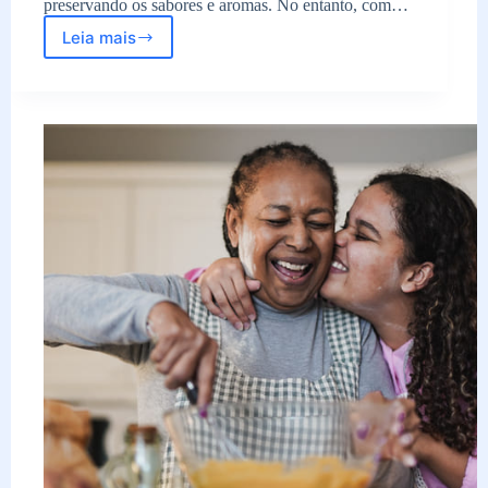
preservando os sabores e aromas. No entanto, com…
Leia mais
Guia
Completo
para
Escolher
a
Adega
Com
o
Melhor
Custo-
Benefício