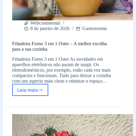
Webcontinental
8 de janeiro de 2026
Gastronomia
Fritadeira Forno 3 em 1 Oster – A melhor escolha
para a sua cozinha
Fritadeira Forno 3 em 1 Oster As novidades em
aparelhos eletrônicos não param de surgir. Os
eletrodomésticos, por exemplo, estão cada vez mais
compactos e funcionais. Tudo para deixar a cozinha
com um aspecto mais clean e otimizar o espaço…
Leia mais
Fritadeira
Forno
3
em
1
Oster
–
A