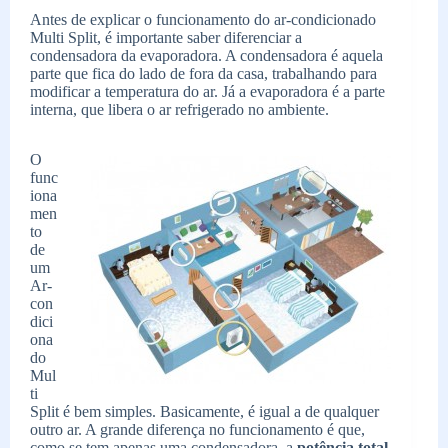
Antes de explicar o funcionamento do ar-condicionado
Multi Split, é importante saber diferenciar a
condensadora da evaporadora. A condensadora é aquela
parte que fica do lado de fora da casa, trabalhando para
modificar a temperatura do ar. Já a evaporadora é a parte
interna, que libera o ar refrigerado no ambiente.
O
func
iona
men
to
de
um
Ar-
con
dici
ona
do
Mul
ti
Split é bem simples. Basicamente, é igual a de qualquer
outro ar. A grande diferença no funcionamento é que,
como se tem apenas uma condensadora, a
potência total