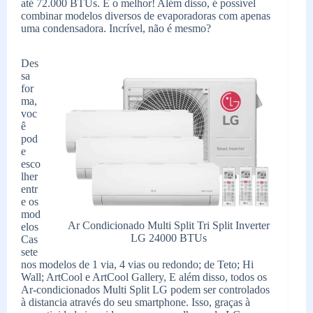
até 72.000 BTUs. E o melhor! Além disso, é possível
combinar modelos diversos de evaporadoras com apenas
uma condensadora. Incrível, não é mesmo?
Des
sa
for
ma,
voc
ê
pod
e
esco
lher
entr
e os
mod
Ar Condicionado Multi Split Tri Split Inverter
elos
LG 24000 BTUs
Cas
sete
nos modelos de 1 via, 4 vias ou redondo; de Teto; Hi
Wall; ArtCool e ArtCool Gallery, E além disso, todos os
Ar-condicionados Multi Split LG podem ser controlados
à distancia através do seu smartphone. Isso, graças à