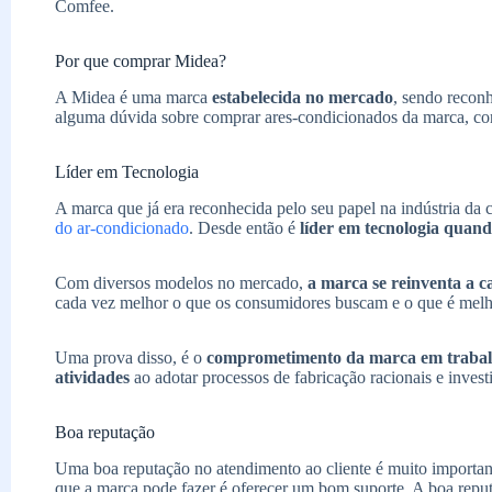
Comfee.
Por que comprar Midea?
A Midea é uma marca
estabelecida no mercado
, sendo recon
alguma dúvida sobre comprar ares-condicionados da marca, con
Líder em Tecnologia
A marca que já era reconhecida pelo seu papel na indústria da 
do ar-condicionado
. Desde então é
líder em tecnologia quand
Com diversos modelos no mercado,
a marca se reinventa a 
cada vez melhor o que os consumidores buscam e o que é melh
Uma prova disso, é o
comprometimento da marca em trabalh
atividades
ao adotar processos de fabricação racionais e invest
Boa reputação
Uma boa reputação no atendimento ao cliente é muito importan
que a marca pode fazer é oferecer um bom suporte. A boa repu