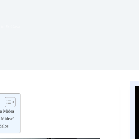
ão & Casa
a Midea
 Midea?
delos