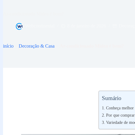
Ar-condicionado Midea é bom?
Webcontinental
8 de janeiro de 2026
Decoraç
início
>
Decoração & Casa
>
Ar-condicionado Midea é bom?
Sumário
Conheça melhor 
Por que comprar
Variedade de mo