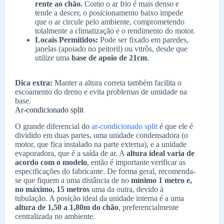
rente ao chão.
Como o ar frio é mais denso e
tende a descer, o posicionamento baixo impede
que o ar circule pelo ambiente, comprometendo
totalmente a climatização e o rendimento do motor.
Locais Permitidos:
Pode ser fixado em paredes,
janelas (apoiado no peitoril) ou vitrôs, desde que
utilize uma
base de apoio de 21cm
.
Dica extra:
Manter a altura correta também facilita o
escoamento do dreno e evita problemas de umidade na
base.
Ar-condicionado split
O grande diferencial do
ar-condicionado split
é que ele é
dividido em duas partes, uma unidade condensadora (o
motor, que fica instalado na parte externa), e a unidade
evaporadora, que é a saída de ar. A
altura ideal varia de
acordo com o modelo
, então é importante verificar as
especificações do fabricante. De forma geral, recomenda-
se que fiquem a uma distância de no
mínimo 1 metro e,
no máximo, 15 metros
uma da outra, devido à
tubulação. A posição ideal da unidade interna é a uma
altura de 1,50 a 1,80m do chão
, preferencialmente
centralizada no ambiente.