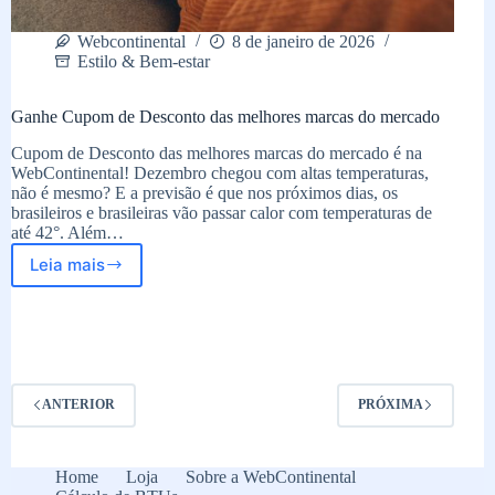
Webcontinental
8 de janeiro de 2026
Estilo & Bem-estar
Ganhe Cupom de Desconto das melhores marcas do mercado
Cupom de Desconto das melhores marcas do mercado é na
WebContinental! Dezembro chegou com altas temperaturas,
não é mesmo? E a previsão é que nos próximos dias, os
brasileiros e brasileiras vão passar calor com temperaturas de
até 42°. Além…
Leia mais
Ganhe
Cupom
de
Desconto
das
melhores
marcas
ANTERIOR
PRÓXIMA
do
mercado
Home
Loja
Sobre a WebContinental