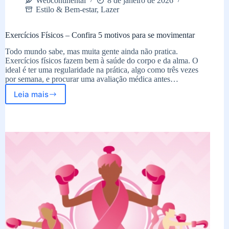
Webcontinental
8 de janeiro de 2026
Estilo & Bem-estar
,
Lazer
Exercícios Físicos – Confira 5 motivos para se movimentar
Todo mundo sabe, mas muita gente ainda não pratica.
Exercícios físicos fazem bem à saúde do corpo e da alma. O
ideal é ter uma regularidade na prática, algo como três vezes
por semana, e procurar uma avaliação médica antes…
Leia mais
Exercícios
Físicos
–
Confira
5
motivos
para
se
movimentar