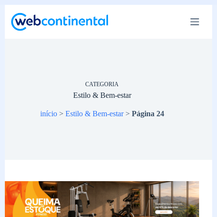
Pular
para
o
conteúdo
CATEGORIA
Estilo & Bem-estar
início
>
Estilo & Bem-estar
>
Página 24