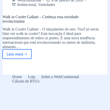
Webcontinental
8 de janeiro de 2026
Institucional
,
Variedades
Walk in Cooler Gallant – Conheça essa novidade
revolucionária
Walk in Cooler Gallant – O lançamento do ano. Você já ouviu
falar em walk in cooler? Esta inovação é ideal para
empreendimentos de todos os portes. É uma nova tendência
internacional que está revolucionando os ramos de indústria,
alimento…
Leia mais
Walk
in
Cooler
Gallant
–
Home
Loja
Sobre a WebContinental
Conheça
Cálculo de BTUs
essa
novidade
revolucionária