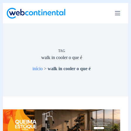
Pular
para
o
conteúdo
TAG
walk in cooler o que é
início
>
walk in cooler o que é