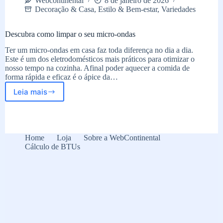
Webcontinental
8 de janeiro de 2026
Decoração & Casa
,
Estilo & Bem-estar
,
Variedades
Descubra como limpar o seu micro-ondas
Ter um micro-ondas em casa faz toda diferença no dia a dia.
Este é um dos eletrodomésticos mais práticos para otimizar o
nosso tempo na cozinha. Afinal poder aquecer a comida de
forma rápida e eficaz é o ápice da…
Leia mais
Descubra
como
limpar
o
seu
Home
Loja
Sobre a WebContinental
micro-
Cálculo de BTUs
ondas