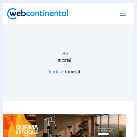
Pular
para
o
conteúdo
TAG
tutorial
início
>
tutorial