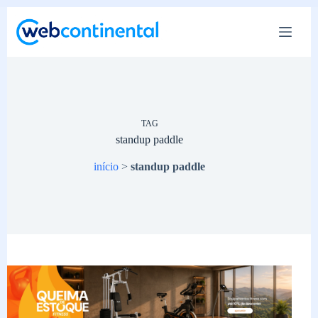
Pular
para
o
conteúdo
TAG
standup paddle
início
>
standup paddle