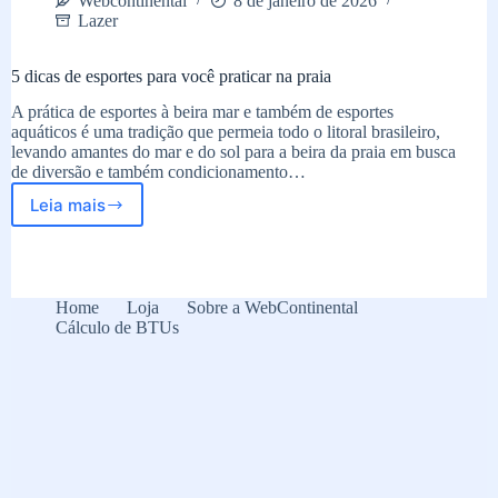
Webcontinental
8 de janeiro de 2026
Lazer
5 dicas de esportes para você praticar na praia
A prática de esportes à beira mar e também de esportes
aquáticos é uma tradição que permeia todo o litoral brasileiro,
levando amantes do mar e do sol para a beira da praia em busca
de diversão e também condicionamento…
Leia mais
5
dicas
de
esportes
para
Home
Loja
Sobre a WebContinental
você
Cálculo de BTUs
praticar
na
praia