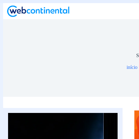
Pular
para
o
conteúdo
S
início