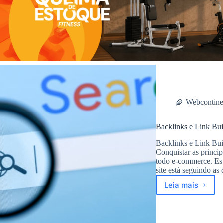
Webcontine
Backlinks e Link Bui
Backlinks e Link Bui
Conquistar as princi
todo e-commerce. Est
site está seguindo as
Leia mais
Backlinks
e
Link
Building