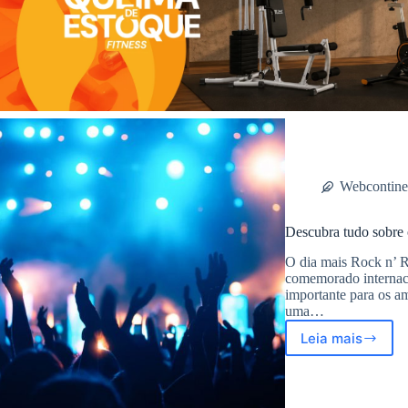
Webcontine
Descubra tudo sobre
O dia mais Rock n’ 
comemorado internaci
importante para os am
uma…
Leia mais
Descubra
tudo
sobre
o