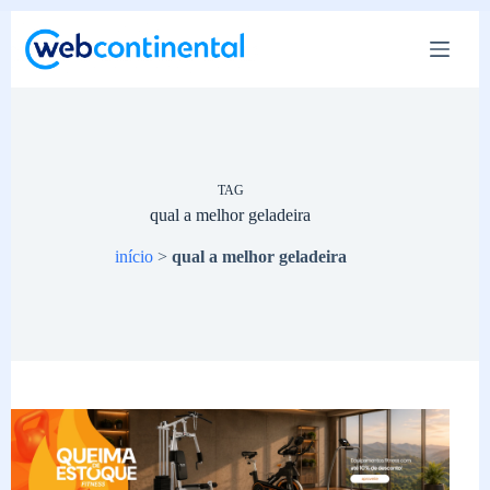
Pular
para
o
conteúdo
TAG
qual a melhor geladeira
início
>
qual a melhor geladeira