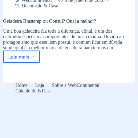
Webcontinental
8 de janeiro de 2026
Decoração & Casa
Geladeira Brastemp ou Consul? Qual a melhor?
Uma boa geladeira faz toda a diferença, afinal, é um dos
eletrodomésticos mais importantes de uma cozinha. Devido ao
protagonismo que esse item possui, é comum ficar em dúvida
sobre qual é a melhor marca de geladeira para termos em…
Leia mais
Geladeira
Brastemp
ou
Consul?
Qual
Home
Loja
Sobre a WebContinental
a
Cálculo de BTUs
melhor?