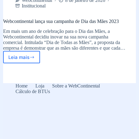
Webcontinental
8 de janeiro de 2026
Institucional
Webcontinental lança sua campanha de Dia das Mães 2023
Em mais um ano de celebração para o Dia das Mães, a
Webcontinental decidiu inovar na sua nova campanha
comercial. Intitulada “Dia de Todas as Mães”, a proposta da
empresa é demonstrar que as mães são diferentes e que cada…
Leia mais
Webcontinental
lança
sua
campanha
de
Home
Loja
Sobre a WebContinental
Dia
Cálculo de BTUs
das
Mães
2023