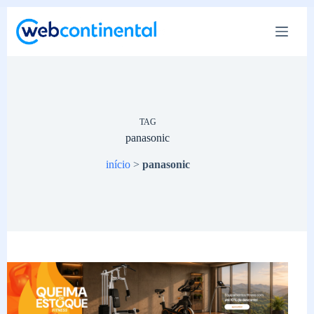
Pular
para
o
conteúdo
TAG
panasonic
início
>
panasonic