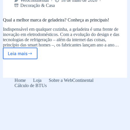
Webcontinental
18 de maio de 2026
Decoração & Casa
Qual a melhor marca de geladeira? Conheça as principais!
Indispensável em qualquer cozinha, a geladeira é uma frente de
inovação em eletrodomésticos. Com a evolução do design e das
tecnologias de refrigeração – além da internet das coisas,
princípio das smart homes –, os fabricantes lançam ano a ano…
Leia mais
Qual
a
melhor
marca
de
Home
Loja
Sobre a WebContinental
geladeira?
Cálculo de BTUs
Conheça
as
principais!