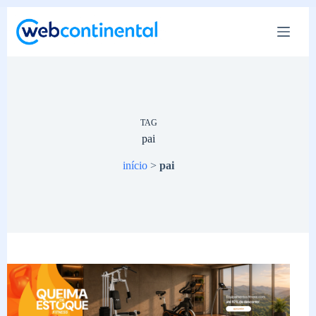
Pular
para
o
conteúdo
TAG
pai
início
>
pai