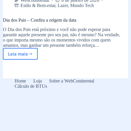
Webcontinental
8 de janeiro de 2026
Estilo & Bem-estar
,
Lazer
,
Mundo Tech
Dia dos Pais – Confira a origem da data
O Dia dos Pais está próximo e você não pode esperar para
garantir aquele presente pro seu pai, não é mesmo? Na verdade,
o que importa mesmo são os momentos vividos com quem
amamos, mas ganhar um presente também reforça…
Leia mais
Dia
dos
Pais
–
Confira
Home
Loja
Sobre a WebContinental
a
Cálculo de BTUs
origem
da
data