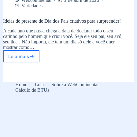
Webcontinental
2 de abril de 2026
Variedades
Ideias de presente de Dia dos Pais criativos para surpreender!
A cada ano que passa chega a data de declarar todo o seu
carinho pelo homem que criou você. Seja ele seu pai, seu avô,
seu tio… Não importa, ele tem um dia só dele e você quer
mostrar como…
Leia mais
Ideias
de
presente
de
Dia
Home
Loja
Sobre a WebContinental
dos
Cálculo de BTUs
Pais
criativos
para
surpreender!