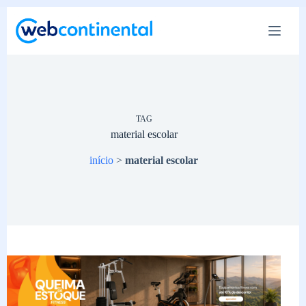
Pular
para
o
conteúdo
TAG
material escolar
início
>
material escolar