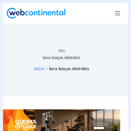
Pular
para
o
conteúdo
TAG
lava louças eletrolux
início
>
lava louças eletrolux