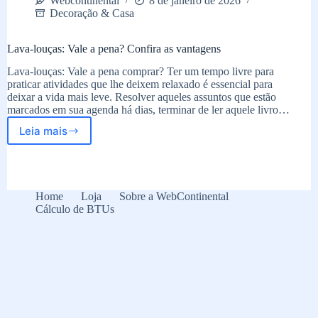
Webcontinental
8 de janeiro de 2026
Decoração & Casa
Lava-louças: Vale a pena? Confira as vantagens
Lava-louças: Vale a pena comprar? Ter um tempo livre para
praticar atividades que lhe deixem relaxado é essencial para
deixar a vida mais leve. Resolver aqueles assuntos que estão
marcados em sua agenda há dias, terminar de ler aquele livro…
Leia mais
Lava-
louças:
Vale
a
pena?
Home
Loja
Sobre a WebContinental
Confira
Cálculo de BTUs
as
vantagens