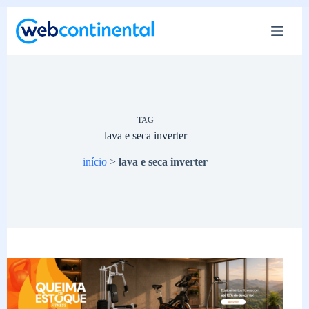
Pular
para
o
conteúdo
TAG
lava e seca inverter
início
>
lava e seca inverter