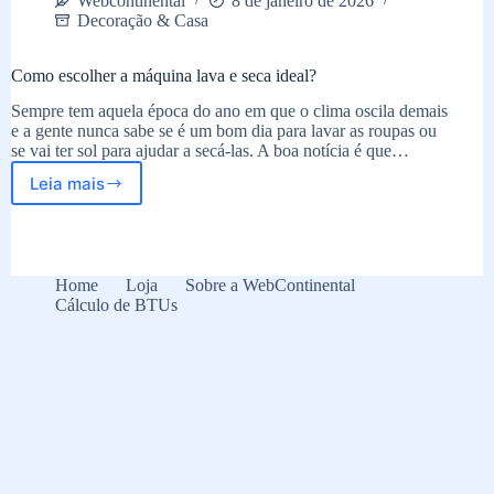
Webcontinental
8 de janeiro de 2026
Decoração & Casa
Como escolher a máquina lava e seca ideal?
Sempre tem aquela época do ano em que o clima oscila demais
e a gente nunca sabe se é um bom dia para lavar as roupas ou
se vai ter sol para ajudar a secá-las. A boa notícia é que…
Leia mais
Como
escolher
a
máquina
lava
Home
Loja
Sobre a WebContinental
e
Cálculo de BTUs
seca
ideal?