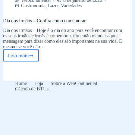
Webcontinental
8 de janeiro de 2026
Gastronomia
,
Lazer
,
Variedades
Dia dos Irmãos – Confira como comemorar
Dia dos Irmãos – Hoje é o dia do ano para você encontrar com
os seus irmãos e irmãs e comemorar. Ou então mandar aquela
mensagem para dizer como eles são importantes na sua vida. E
mesmo se você não…
Leia mais
Dia
dos
Irmãos
–
Confira
Home
Loja
Sobre a WebContinental
como
Cálculo de BTUs
comemorar