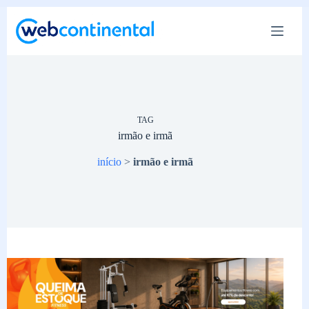
Pular
para
o
conteúdo
TAG
irmão e irmã
início
>
irmão e irmã