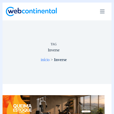
Pular
para
o
conteúdo
TAG
Inverse
início
>
Inverse