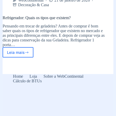
Webcontinental
21 de janeiro de 2026
Decoração & Casa
Refrigerador: Quais os tipos que existem?
Pensando em trocar de geladeira? Antes de comprar é bom
saber quais os tipos de refrigerador que existem no mercado e
as principais diferenças entre eles. E depois de comprar veja as
dicas para conservação da sua Geladeira. Refrigerador 1
porta…
Leia mais
Refrigerador:
Quais
os
tipos
que
Home
Loja
Sobre a WebContinental
existem?
Cálculo de BTUs