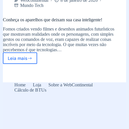
Webcontinental
8 de janeiro de 2026
Mundo Tech
Conheça os aparelhos que deixam sua casa inteligente!
Fomos criados vendo filmes e desenhos animados futurísticos
que mostravam realidades onde os personagens, com simples
gestos ou comandos de voz, eram capazes de realizar coisas
incríveis por meio da tecnologia. O que muitas vezes não
percebemos é que tecnologias…
Leia mais
Conheça
os
aparelhos
que
deixam
Home
Loja
Sobre a WebContinental
sua
Cálculo de BTUs
casa
inteligente!