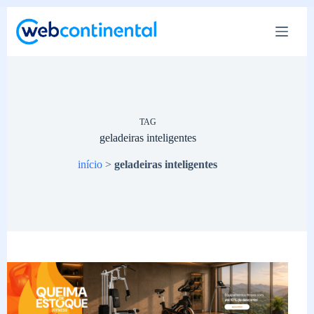
Pular
para
o
conteúdo
TAG
geladeiras inteligentes
início
>
geladeiras inteligentes