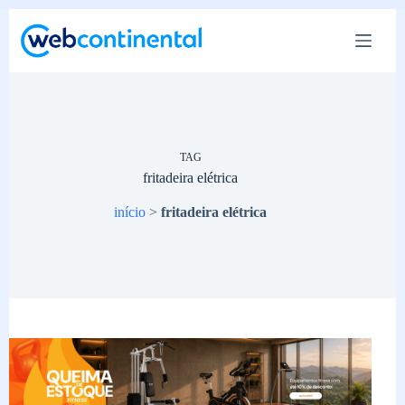
Pular
para
o
conteúdo
TAG
fritadeira elétrica
início
>
fritadeira elétrica