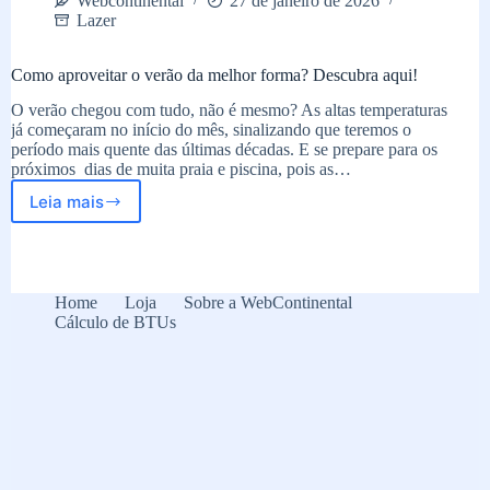
Webcontinental
27 de janeiro de 2026
Lazer
Como aproveitar o verão da melhor forma? Descubra aqui!
O verão chegou com tudo, não é mesmo? As altas temperaturas
já começaram no início do mês, sinalizando que teremos o
período mais quente das últimas décadas. E se prepare para os
próximos dias de muita praia e piscina, pois as…
Leia mais
Como
aproveitar
o
verão
da
Home
Loja
Sobre a WebContinental
melhor
Cálculo de BTUs
forma?
Descubra
aqui!