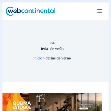
Pular
para
o
conteúdo
TAG
férias de verão
início
>
férias de verão