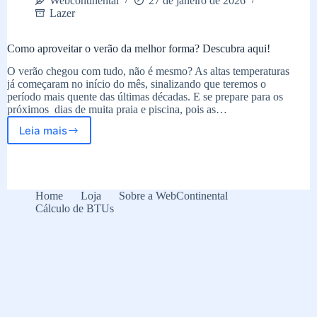
Webcontinental
27 de janeiro de 2026
Lazer
Como aproveitar o verão da melhor forma? Descubra aqui!
O verão chegou com tudo, não é mesmo? As altas temperaturas
já começaram no início do mês, sinalizando que teremos o
período mais quente das últimas décadas. E se prepare para os
próximos dias de muita praia e piscina, pois as…
Leia mais
Como
aproveitar
o
verão
da
Home
Loja
Sobre a WebContinental
melhor
Cálculo de BTUs
forma?
Descubra
aqui!