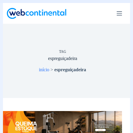
Pular
para
o
conteúdo
TAG
espreguiçadeira
início
>
espreguiçadeira