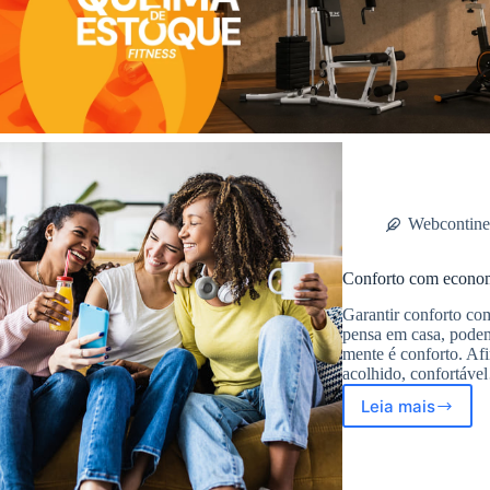
Webcontine
Conforto com economi
Garantir conforto c
pensa em casa, podem
mente é conforto. Afi
acolhido, confortáv
Leia mais
Conforto
com
economia:
otimize