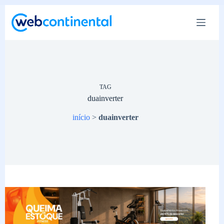
Pular
para
o
conteúdo
TAG
duainverter
início
>
duainverter