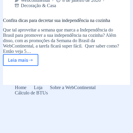
Webcontinental
8 de janeiro de 2026
Decoração & Casa
Confira dicas para decretar sua independência na cozinha
Que tal aproveitar a semana que marca a Independência do
Brasil para promover a sua independência na cozinha? Além
disso, com as promoções da Semana do Brasil da
WebContinental, a tarefa ficará super fácil. Quer saber como?
Então veja 5…
Leia mais
Confira
dicas
para
decretar
sua
Home
Loja
Sobre a WebContinental
independência
Cálculo de BTUs
na
cozinha