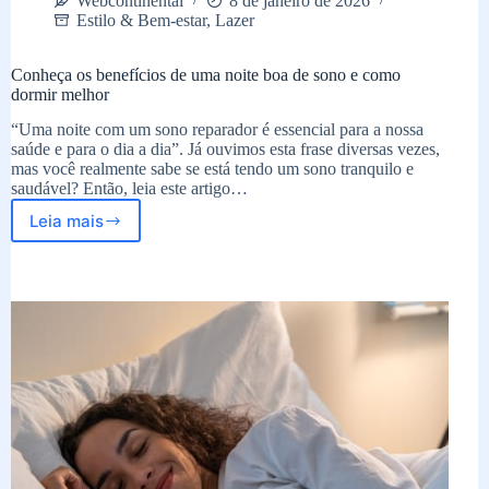
Webcontinental
8 de janeiro de 2026
Estilo & Bem-estar
,
Lazer
Conheça os benefícios de uma noite boa de sono e como
dormir melhor
“Uma noite com um sono reparador é essencial para a nossa
saúde e para o dia a dia”. Já ouvimos esta frase diversas vezes,
mas você realmente sabe se está tendo um sono tranquilo e
saudável? Então, leia este artigo…
Leia mais
Conheça
os
benefícios
de
uma
noite
boa
de
sono
e
como
dormir
melhor