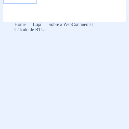
Dia
mundial
do
sono:
3
Home
Loja
Sobre a WebContinental
dicas
Cálculo de BTUs
para
dormir
melhor!