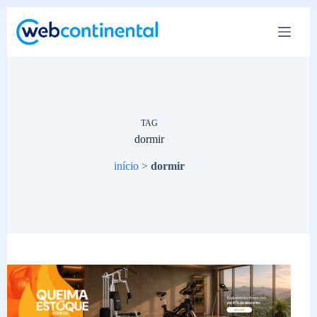
Pular
para
o
conteúdo
TAG
dormir
início
>
dormir