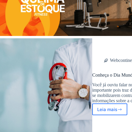
Webcontine
Conheça o Dia Mund
Você já ouviu falar 
importante pois traz 
se mobilizarem contr
informações sobre a
Leia mais
Conheça
o
Dia
Mundial