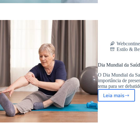
da
Saúde
Webcontine
Estilo & Be
Dia Mundial da Saúde 
O Dia Mundial da Saú
importância de preser
tema para ser debati
Leia mais
Dia
Mundial
da
Saúde
–
Confira
dicas
de