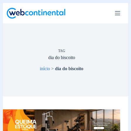
Pular
para
o
conteúdo
TAG
dia do biscoito
início
>
dia do biscoito