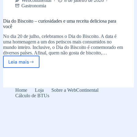
Webcontinental
8 de janeiro de 2026
Gastronomia
Dia do Biscoito – curiosidades e uma receita deliciosa para
você
No dia 20 de julho, celebramos o Dia do Biscoito. A data é
uma homenagem a um dos petiscos mais consumidos no
mundo inteiro. Inclusive, o Dia do Biscoito é comemorado em
diversos países. Afinal, quem não gosta de biscoito,…
Leia mais
Dia
do
Biscoito
–
curiosidades
Home
Loja
Sobre a WebContinental
e
Cálculo de BTUs
uma
receita
deliciosa
para
você