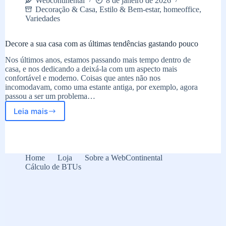
Webcontinental
8 de janeiro de 2026
Decoração & Casa
,
Estilo & Bem-estar
,
homeoffice
,
Variedades
Decore a sua casa com as últimas tendências gastando pouco
Nos últimos anos, estamos passando mais tempo dentro de
casa, e nos dedicando a deixá-la com um aspecto mais
confortável e moderno. Coisas que antes não nos
incomodavam, como uma estante antiga, por exemplo, agora
passou a ser um problema…
Leia mais
Decore
a
sua
casa
com
Home
Loja
Sobre a WebContinental
as
Cálculo de BTUs
últimas
tendências
gastando
pouco