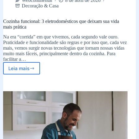
Webcontinental
8 de abril de 2026
Decoração & Casa
Cozinha funcional: 3 eletrodomésticos que deixam sua vida
mais prática
Na era “corrida” em que vivemos, cada segundo vale ouro.
Praticidade e funcionalidade são regras e por isso que, cada vez
mais, vemos surgir novas tecnologias que tornam nossas vidas
muito mais fáceis, principalmente dentro da cozinha. Para
facilitar a…
Leia mais
Cozinha
funcional:
3
eletrodomésticos
que
deixam
sua
vida
mais
prática