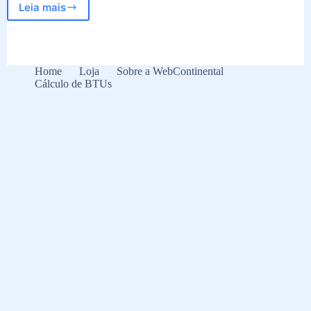
Leia mais
O
que
não
pode
faltar
Home
Loja
Sobre a WebContinental
na
Cálculo de BTUs
sua
cozinha