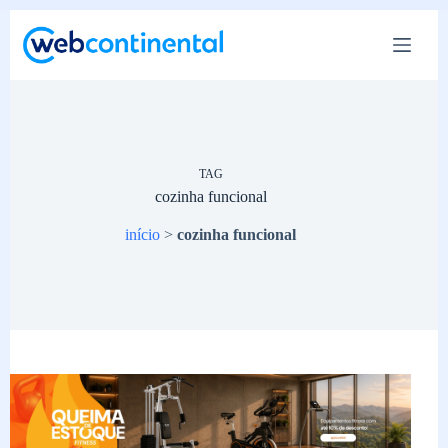
Pular
para
o
conteúdo
TAG
cozinha funcional
início
>
cozinha funcional