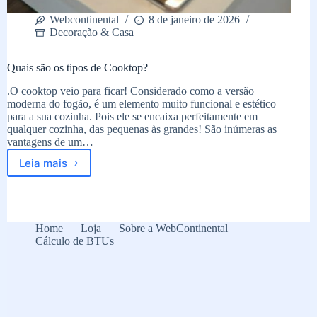
Webcontinental
8 de janeiro de 2026
Decoração & Casa
Quais são os tipos de Cooktop?
.O cooktop veio para ficar! Considerado como a versão
moderna do fogão, é um elemento muito funcional e estético
para a sua cozinha. Pois ele se encaixa perfeitamente em
qualquer cozinha, das pequenas às grandes! São inúmeras as
vantagens de um…
Leia mais
Quais
são
os
tipos
de
Home
Loja
Sobre a WebContinental
Cooktop?
Cálculo de BTUs