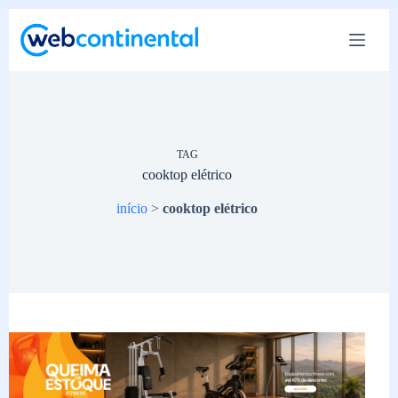
Pular
para
o
conteúdo
TAG
cooktop elétrico
início
>
cooktop elétrico