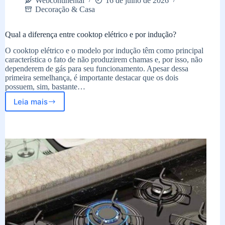
Webcontinental
16 de julho de 2026
Decoração & Casa
Qual a diferença entre cooktop elétrico e por indução?
O cooktop elétrico e o modelo por indução têm como principal
característica o fato de não produzirem chamas e, por isso, não
dependerem de gás para seu funcionamento. Apesar dessa
primeira semelhança, é importante destacar que os dois
possuem, sim, bastante…
Leia mais
Qual
a
diferença
entre
cooktop
elétrico
e
por
indução?