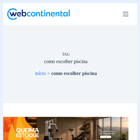
Pular
para
o
conteúdo
TAG
como escolher piscina
início
>
como escolher piscina