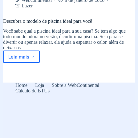
Webcontinental
8 de janeiro de 2026
Lazer
Descubra o modelo de piscina ideal para você
Você sabe qual a piscina ideal para a sua casa? Se tem algo que
todo mundo adora no verão, é curtir uma piscina. Seja para se
divertir ou apenas relaxar, ela ajuda a espantar o calor, além de
deixar os…
Leia mais
Descubra
o
modelo
de
piscina
Home
Loja
Sobre a WebContinental
ideal
Cálculo de BTUs
para
você